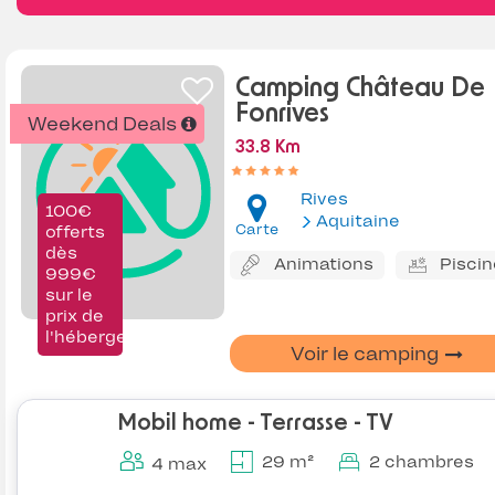
Camping Château De
Fonrives
Weekend Deals
33.8 Km
Rives
100€
Aquitaine
Carte
offerts
dès
Animations
Piscin
999€
sur le
prix de
l'hébergement
Voir le camping
Mobil home - Terrasse - TV
29 m²
2 chambres
4 max