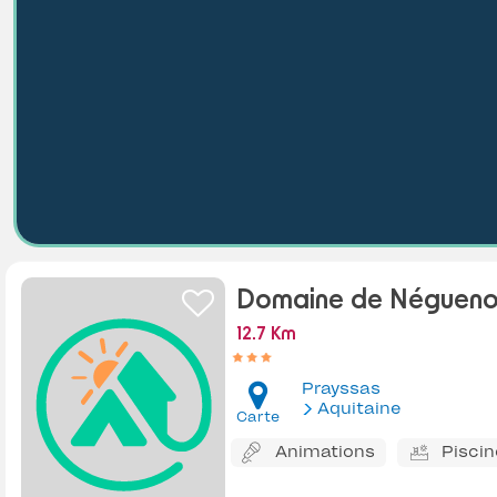
Domaine de Néguen
12.7 Km
Prayssas
Aquitaine
Carte
Animations
Piscin