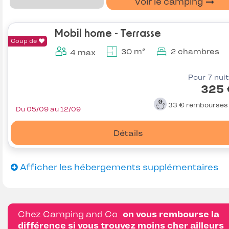
Voir le camping
Mobil home - Terrasse
Coup de
30 m²
2 chambres
4 max
Pour 7 nui
325 
33 €
remboursé
Du 05/09 au 12/09
Détails
Afficher les hébergements supplémentaires
Chez Camping and Co
on vous rembourse la
différence si vous trouvez moins cher ailleurs