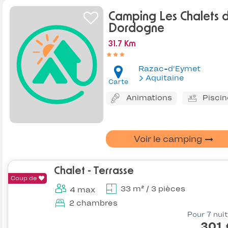
Camping Les Chalets 
Dordogne
31.7 Km
Razac-d'Eymet
Aquitaine
Carte
Animations
Piscin
Voir le camping
Chalet - Terrasse
Coup de
33 m² / 3 pièces
4 max
2 chambres
Pour 7 nui
301 