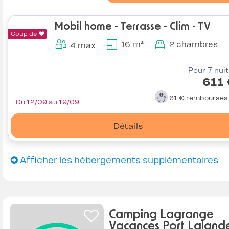
Mobil home - Terrasse - Clim - TV
Coup de
16 m²
2 chambres
4 max
Pour 7 nui
611 
61 €
remboursé
Du 12/09 au 19/09
Détails
Afficher les hébergements supplémentaires
Camping Lagrange
Vacances Port Laland