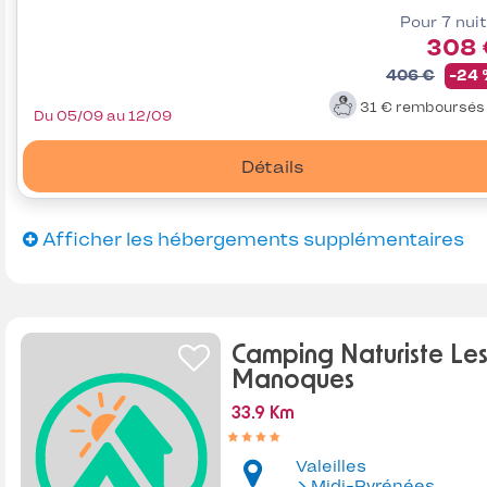
Pour 7 nui
308 
406 €
-24
31 €
remboursé
Du 05/09 au 12/09
Détails
Afficher les hébergements supplémentaires
Camping Naturiste Le
Manoques
33.9 Km
Valeilles
Midi-Pyrénées