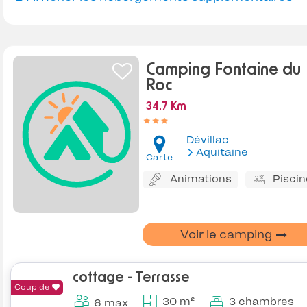
Camping Fontaine du
Roc
34.7 Km
Dévillac
Aquitaine
Carte
Animations
Piscin
Voir le camping
cottage - Terrasse
Coup de
30 m²
3 chambres
6 max