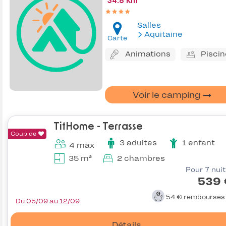
34.8 Km
Salles
Aquitaine
Carte
Animations
Piscin
Voir le camping
TitHome - Terrasse
Coup de
3 adultes
1 enfant
4 max
35 m²
2 chambres
Pour 7 nui
539 
54 €
remboursé
Du 05/09 au 12/09
Détails