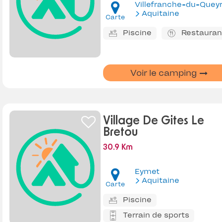
Villefranche-du-Quey
Aquitaine
Carte
Piscine
Restauran
Voir le camping
Village De Gites Le
Bretou
30.9 Km
Eymet
Aquitaine
Carte
Piscine
Terrain de sports