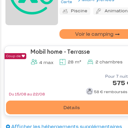
Carte
Piscine
Animation
Voir le camping
Mobil home - Terrasse
Coup de
28 m²
2 chambres
4 max
Pour 7 nui
575 
58 €
remboursé
Du 15/08 au 22/08
Détails
Afficher les hébergements supplémentaires