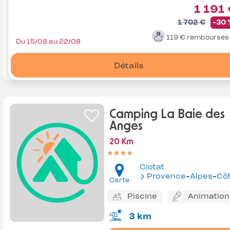
1 191
1 702 €
-30
119 €
remboursé
Du 15/08 au 22/08
Détails
Camping La Baie des
Anges
20 Km
Ciotat
Provence-Alpes-Côte d'Az
Carte
Piscine
Animation
3 km