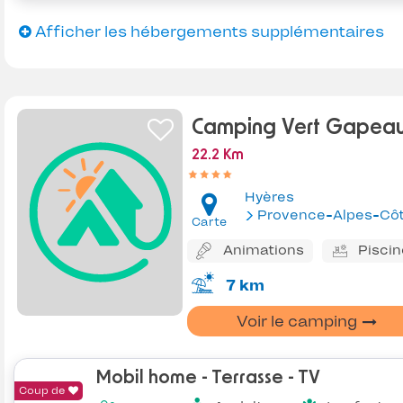
Afficher les hébergements supplémentaires
Camping Vert Gapea
22.2 Km
Hyères
Provence-Alpes-Côte d'Az
Carte
Animations
Piscin
7 km
Voir le camping
Mobil home - Terrasse - TV
Coup de