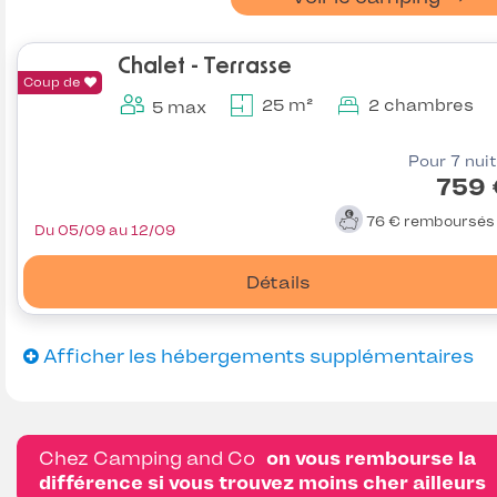
Chalet - Terrasse
Coup de
25 m²
2 chambres
5 max
Pour 7 nui
759 
76 €
remboursé
Du 05/09 au 12/09
Détails
Afficher les hébergements supplémentaires
Chez Camping and Co
on vous rembourse la
différence si vous trouvez moins cher ailleurs