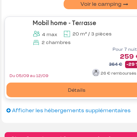
Voir le camping
Mobil home - Terrasse
20 m² / 3 pièces
4 max
2 chambres
Pour 7 nui
259 
364 €
-29
26 €
remboursé
Du 05/09 au 12/09
Détails
Afficher les hébergements supplémentaires