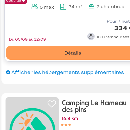
Coup de
24 m²
2 chambres
5 max
Pour 7 nui
334 
33 €
remboursé
Du 05/09 au 12/09
Détails
Afficher les hébergements supplémentaires
Camping Le Hameau
des pins
16.8 Km