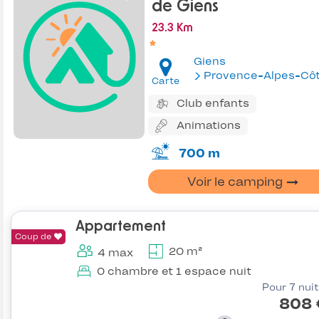
de Giens
23.3 Km
Giens
Provence-Alpes-Côte d'Az
Carte
Club enfants
Animations
700 m
Voir le camping
Appartement
Coup de
20 m²
4 max
0 chambre et 1 espace nuit
Pour 7 nui
808 