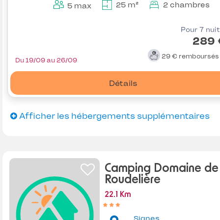
25 m²
2 chambres
5 max
Pour 7 nui
289 
29 €
remboursé
Du 19/09 au 26/09
Détails
Afficher les hébergements supplémentaires
Camping Domaine de 
Roudelière
22.1 Km
Signes