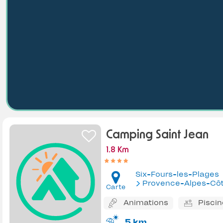
Camping Saint Jean
1.8 Km
Six-Fours-les-Plages
Provence-Alpes-Côte d'Az
Carte
Animations
Piscin
5 km