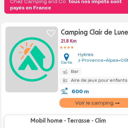
Chez Camping and Co
tous nos impôts sont
payés en France
Camping Clair de Lun
21.8 Km
Hyères
Provence-Alpes-Côte d'Az
Carte
Bar
Aire de jeux pour enfants
600 m
Voir le camping
Mobil home - Terrasse - Clim