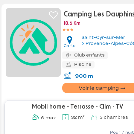
Camping Les Dauphin
18.6 Km
Saint-Cyr-sur-Mer
Provence-Alpes-Côte d'Az
Carte
Club enfants
Piscine
900 m
Voir le camping
Mobil home - Terrasse - Clim - TV
32 m²
3 chambres
6 max
Pour 7 nui