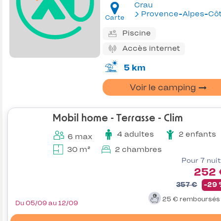
Crau
Provence-Alpes-Côte d'Az
Carte
Piscine
Accès internet
5 km
Voir le camping
Mobil home - Terrasse - Clim
4 adultes
2 enfants
6 max
30 m²
2 chambres
Pour 7 nui
252 
357 €
-29
25 €
remboursé
Du 05/09 au 12/09