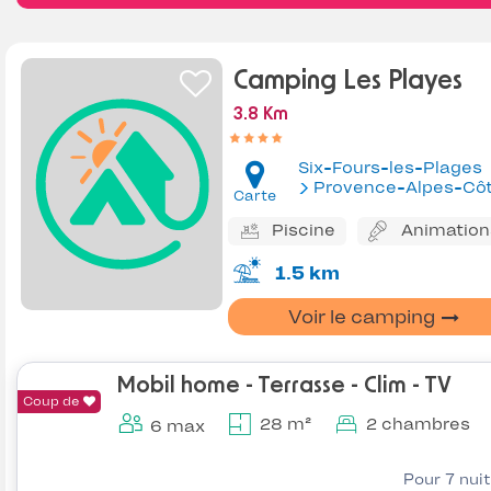
Camping Les Playes
3.8 Km
Six-Fours-les-Plages
Provence-Alpes-Côte d'Az
Carte
Piscine
Animation
1.5 km
Voir le camping
Mobil home - Terrasse - Clim - TV
Coup de
28 m²
2 chambres
6 max
Pour 7 nui