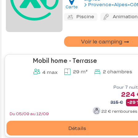
Provence-Alpes-Côte d'Az
Carte
Piscine
Animation
Voir le camping
Mobil home - Terrasse
29 m²
2 chambres
4 max
Pour 7 nui
224 
315 €
-29
22 €
remboursé
Du 05/09 au 12/09
Détails