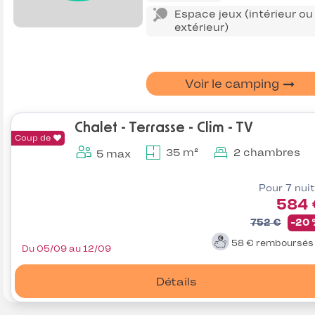
Espace jeux (intérieur ou
extérieur)
Voir le camping
Chalet - Terrasse - Clim - TV
Coup de
35 m²
2 chambres
5 max
Pour 7 nui
584 
752 €
-20
58 €
remboursé
Du 05/09 au 12/09
Détails