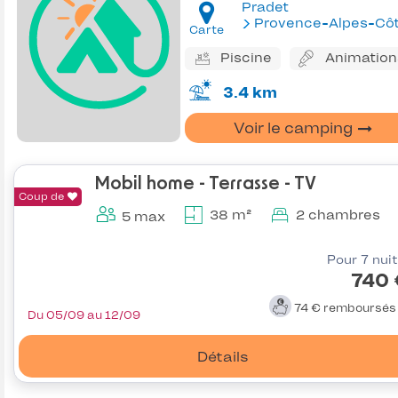
Pradet
Provence-Alpes-Côte d'Az
Carte
Piscine
Animation
3.4 km
Voir le camping
Mobil home - Terrasse - TV
Coup de
38 m²
2 chambres
5 max
Pour 7 nui
740 
74 €
remboursé
Du 05/09 au 12/09
Détails