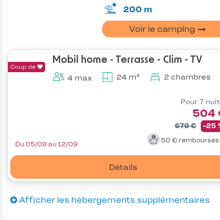
200 m
Voir le camping
Mobil home - Terrasse - Clim - TV
Coup de
24 m²
2 chambres
4 max
Pour 7 nui
504 
679 €
-25
50 €
remboursé
Du 05/09 au 12/09
Détails
Afficher les hébergements supplémentaires