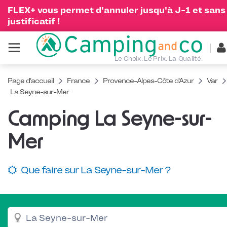
FLEX+ vous permet d'annuler jusqu'à J-1 et sans
justificatif !
Le Choix. Le Prix. La Qualité.
Page d'accueil
France
Provence-Alpes-Côte d'Azur
Var
La Seyne-sur-Mer
Camping La Seyne-sur-
Mer
Que faire sur La Seyne-sur-Mer ?