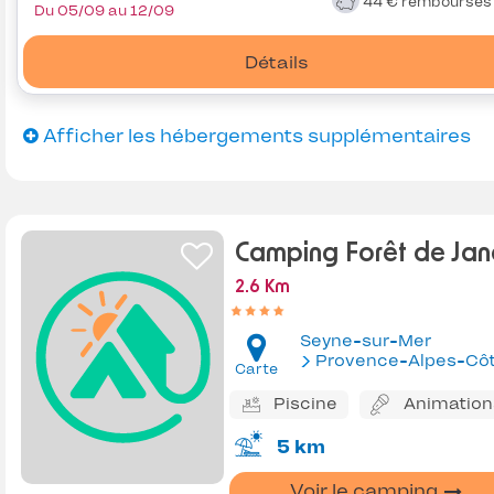
44 €
remboursé
Du 05/09 au 12/09
Détails
Afficher les hébergements supplémentaires
Camping Forêt de Jan
2.6 Km
Seyne-sur-Mer
Provence-Alpes-Côte d'Az
Carte
Piscine
Animation
5 km
Voir le camping