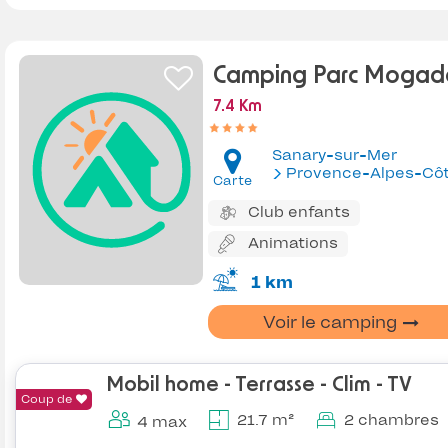
Camping Parc Mogad
7.4 Km
Sanary-sur-Mer
Provence-Alpes-Côte d'Az
Carte
Club enfants
Animations
1 km
Voir le camping
Mobil home - Terrasse - Clim - TV
Coup de
21.7 m²
2 chambres
4 max