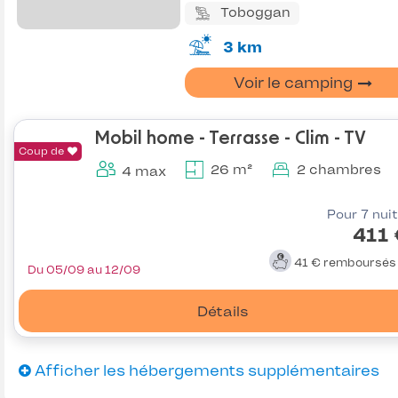
Toboggan
3 km
Voir le camping
Mobil home - Terrasse - Clim - TV
Coup de
26 m²
2 chambres
4 max
Pour 7 nui
411
41 €
remboursé
Du 05/09 au 12/09
Détails
Afficher les hébergements supplémentaires