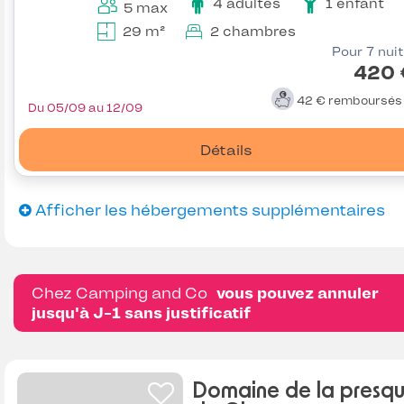
4 adultes
1 enfant
5 max
29 m²
2 chambres
Pour 7 nui
420 
42 €
remboursé
Du 05/09 au 12/09
Détails
Afficher les hébergements supplémentaires
Chez Camping and Co
vous pouvez annuler
jusqu'à J-1 sans justificatif
Domaine de la presqu'