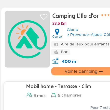
Camping L'Ile d'or
23.5 Km
Giens
Provence-Alpes-Côte d'Az
Carte
Aire de jeux pour enfants
Bar
400 m
Voir le camping
Mobil home - Terrasse - Clim
2 chambres
5 max
Pour 7 nui