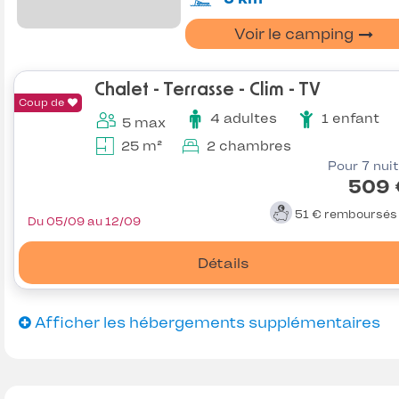
Voir le camping
Chalet - Terrasse - Clim - TV
Coup de
4 adultes
1 enfant
5 max
25 m²
2 chambres
Pour 7 nui
509 
51 €
remboursé
Du 05/09 au 12/09
Détails
Afficher les hébergements supplémentaires