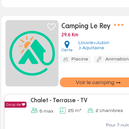
Camping Le Rey
29.6 Km
Louvie-Juzon
Aquitaine
Carte
Piscine
Animation
Voir le camping
Chalet - Terrasse - TV
Coup de
25 m²
2 chambres
5 max
Pour 7 nui