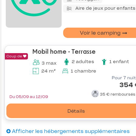
Aire de jeux pour enfants
Voir le camping
Mobil home - Terrasse
Coup de
2 adultes
1 enfant
3 max
24 m²
1 chambre
Pour 7 nui
354 
35 €
remboursé
Du 05/09 au 12/09
Détails
Afficher les hébergements supplémentaires