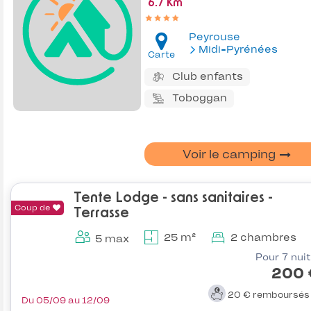
6.7 Km
Peyrouse
Midi-Pyrénées
Carte
Club enfants
Toboggan
Voir le camping
Tente Lodge - sans sanitaires -
Coup de
Terrasse
25 m²
2 chambres
5 max
Pour 7 nui
200 
20 €
remboursé
Du 05/09 au 12/09