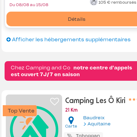
105 €
remboursé
Du 08/08 au 15/08
Détails
Afficher les hébergements supplémentaires
Chez Camping and Co
notre centre d'appels
est ouvert 7J/7 en saison
Camping Les Ô Kiri
Top Vente
21 Km
Baudreix
Aquitaine
Carte
Toboggan