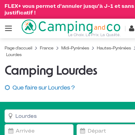
FLEX+ vous permet d'annuler jusqu'à J-1 et sans
justificatif !
Le Choix. Le Prix. La Qualité.
Page d'accueil
France
Midi-Pyrénées
Hautes-Pyrénées
Lourdes
Camping Lourdes
Que faire sur Lourdes ?