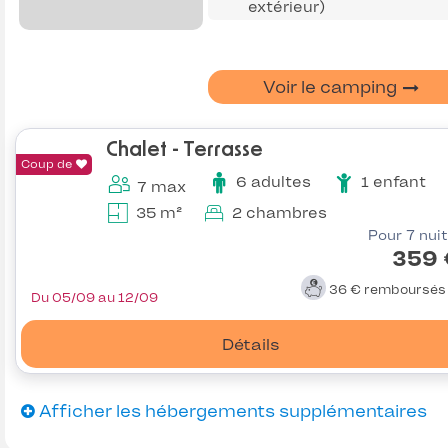
extérieur)
Voir le camping
Chalet - Terrasse
Coup de
6 adultes
1 enfant
7 max
35 m²
2 chambres
Pour 7 nui
359 
36 €
remboursé
Du 05/09 au 12/09
Détails
Afficher les hébergements supplémentaires