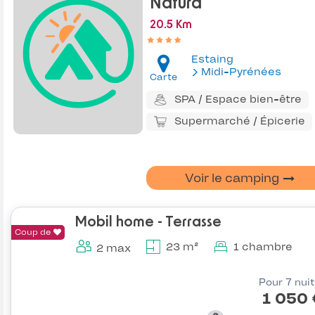
Natura
20.5 Km
Estaing
Midi-Pyrénées
Carte
SPA / Espace bien-être
Supermarché / Épicerie
Voir le camping
Mobil home - Terrasse
Coup de
23 m²
1 chambre
2 max
Pour 7 nui
1 050