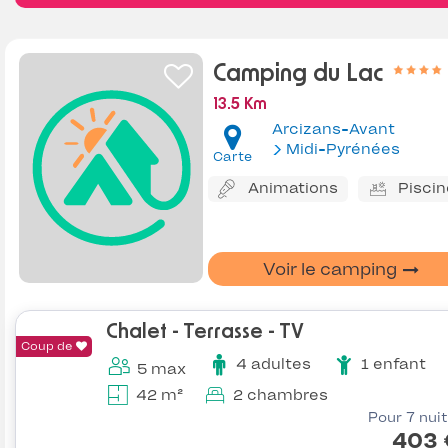
Camping du Lac
13.5 Km
Arcizans-Avant
Midi-Pyrénées
Carte
Animations
Piscin
Voir le camping
Chalet - Terrasse - TV
Coup de
4 adultes
1 enfant
5 max
42 m²
2 chambres
Pour 7 nui
403 