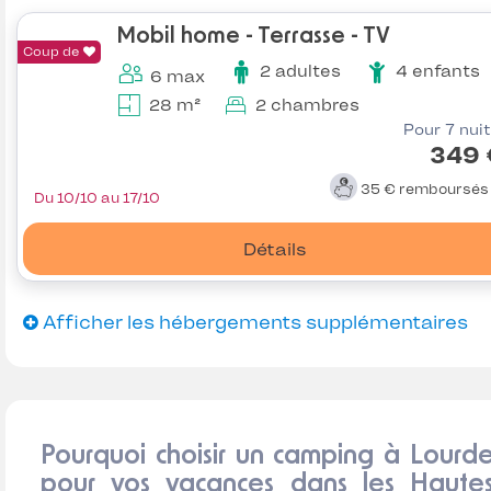
Mobil home - Terrasse - TV
Coup de
2 adultes
4 enfants
6 max
28 m²
2 chambres
Pour 7 nui
349 
35 €
remboursé
Du 10/10 au 17/10
Détails
Afficher les hébergements supplémentaires
Pourquoi choisir un camping à Lourd
pour vos vacances dans les Hautes