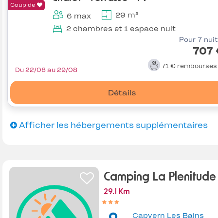
Coup de
29 m²
6 max
2 chambres et 1 espace nuit
Pour 7 nui
707 
71 €
remboursé
Du 22/08 au 29/08
Détails
Afficher les hébergements supplémentaires
Camping La Plenitude
29.1 Km
Capvern Les Bains