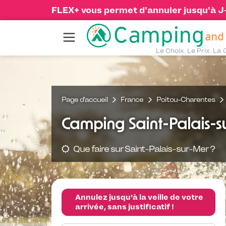
FLEX+ vous permet d'annuler jusqu'à J-1
Le Choix. Le Prix. La 
Page d'accueil
France
Poitou-Charentes
Camping Saint-Palais-s
Que faire sur Saint-Palais-sur-Mer ?
Annulez jusqu'à la veille de votre
arrivée, sans justificatif !