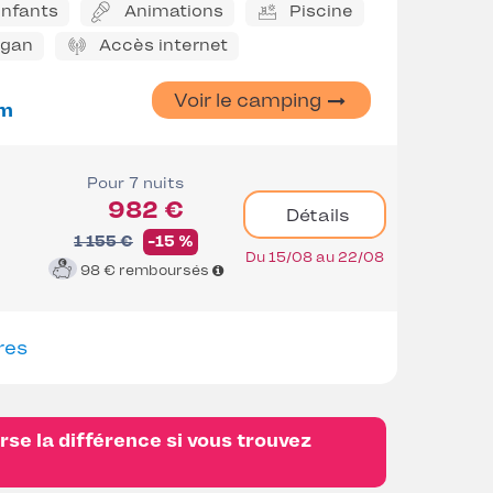
enfants
Animations
Piscine
ggan
Accès internet
Voir le camping
m
Pour 7 nuits
982 €
Détails
1 155 €
-15 %
Du 15/08 au 22/08
98 €
remboursés
res
se la différence si vous trouvez