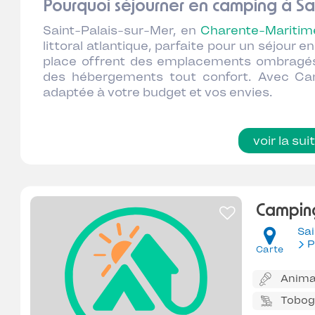
Pourquoi séjourner en camping à Sai
Saint-Palais-sur-Mer, en
Charente-Maritim
littoral atlantique, parfaite pour un séjour
place offrent des emplacements ombragés 
des hébergements tout confort. Avec Ca
adaptée à votre budget et vos envies.
voir la sui
Camping
Sai
P
Carte
Anima
Tobo