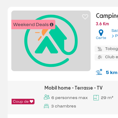
Campin
Weekend Deals
3.6 Km
Sa
P
Carte
Tobo
Club 
5 km
Mobil home - Terrasse - TV
6 personnes max
29 m²
Coup de
3 chambres