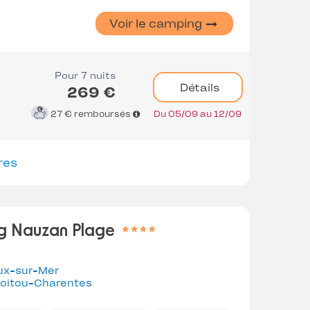
Voir le camping
Pour 7 nuits
Détails
269 €
27 €
remboursés
Du 05/09 au 12/09
res
g Nauzan Plage
ux-sur-Mer
oitou-Charentes