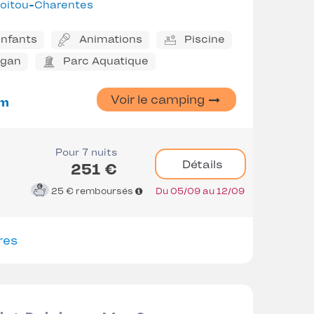
oitou-Charentes
enfants
Animations
Piscine
ggan
Parc Aquatique
Voir le camping
km
Pour 7 nuits
Détails
251 €
25 €
remboursés
Du 05/09 au 12/09
res