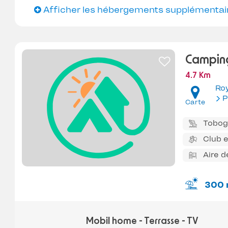
Afficher les hébergements supplémentai
Camping
4.7 Km
Ro
P
Carte
Tobo
Club 
Aire d
300 
Mobil home - Terrasse - TV