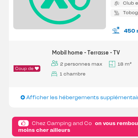
Club 
Tobo
450 
Mobil home - Terrasse - TV
2 personnes max
18 m²
Coup de
1 chambre
Afficher les hébergements supplémentai
Chez Camping and Co
on vous rembour
moins cher ailleurs