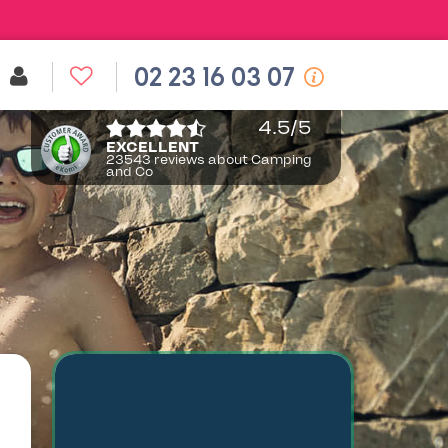
02 23 16 03 07
4.5
/5
EXCELLENT
23543 reviews about Camping
and Co