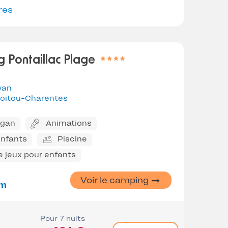
res
 Pontaillac Plage
yan
oitou-Charentes
ggan
Animations
enfants
Piscine
e jeux pour enfants
Voir le camping
m
Pour 7 nuits