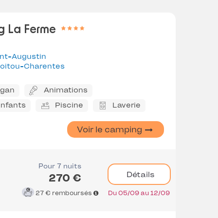
g La Ferme
int-Augustin
oitou-Charentes
ggan
Animations
enfants
Piscine
Laverie
Voir le camping
Pour 7 nuits
Détails
270 €
27 €
remboursés
Du 05/09 au 12/09