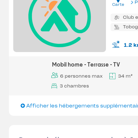
P
Carte
Club 
Tobo
1.2 
Mobil home - Terrasse - TV
6 personnes max
34 m²
3 chambres
Afficher les hébergements supplémentai