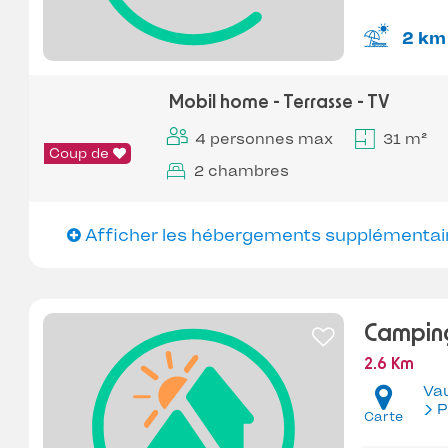
2 km
Mobil home - Terrasse - TV
4 personnes max
31 m²
Coup de
2 chambres
Afficher les hébergements supplémentai
Campin
2.6 Km
Va
P
Carte