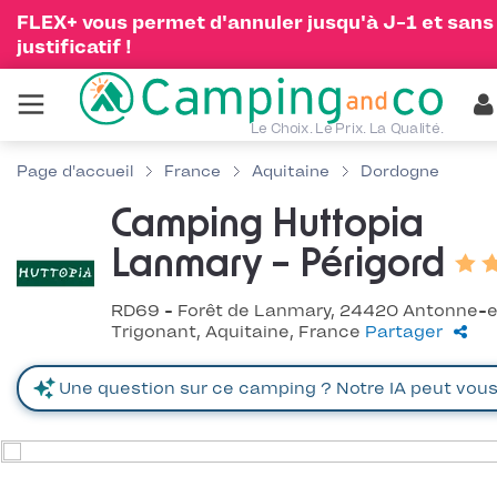
FLEX+ vous permet d'annuler jusqu'à J-1 et sans
justificatif !
Le Choix. Le Prix. La Qualité.
Page d'accueil
France
Aquitaine
Dordogne
Camping Huttopia
Lanmary – Périgord
RD69 - Forêt de Lanmary, 24420 Antonne-e
Trigonant, Aquitaine, France
Partager