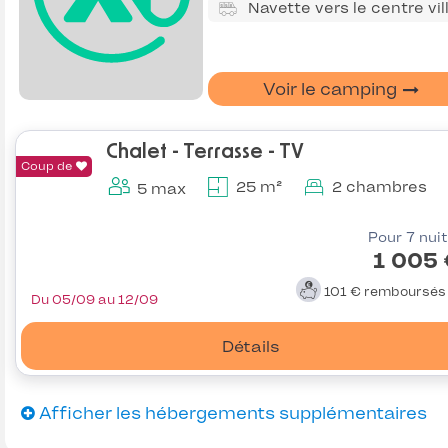
Navette vers le centre vil
Voir le camping
Chalet - Terrasse - TV
Coup de
25 m²
2 chambres
5 max
Pour 7 nui
1 005
101 €
remboursé
Du 05/09 au 12/09
Détails
Afficher les hébergements supplémentaires