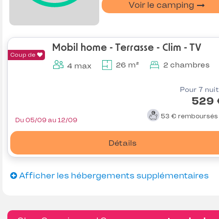
Voir le camping
Mobil home - Terrasse - Clim - TV
Coup de
26 m²
2 chambres
4 max
Pour 7 nui
529 
53 €
remboursé
Du 05/09 au 12/09
Détails
Afficher les hébergements supplémentaires