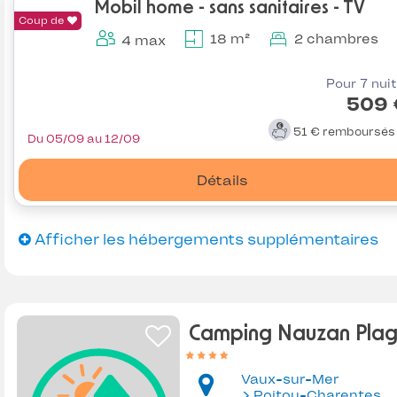
Mobil home - sans sanitaires - TV
Coup de
18 m²
2 chambres
4 max
Pour 7 nui
509 
51 €
remboursé
Du 05/09 au 12/09
Détails
Afficher les hébergements supplémentaires
Camping Nauzan Pla
Vaux-sur-Mer
Poitou-Charentes