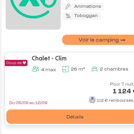
Animations
Toboggan
Voir le camping
Chalet - Clim
Coup de
26 m²
2 chambres
4 max
Pour 7 nui
1 124
112 €
remboursé
Du 05/09 au 12/09
Détails