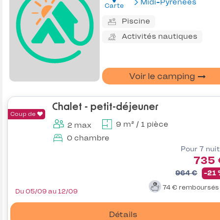
Midi-Pyrénées
Carte
Piscine
Activités nautiques
Voir le camping
Chalet - petit-déjeuner
Coup de
9 m² / 1 pièce
2 max
0 chambre
Pour 7 nui
735 
964 €
-21
74 €
remboursé
Du 05/09 au 12/09
Détails