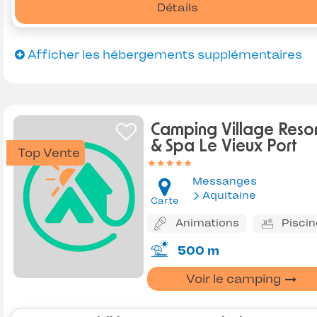
Détails
Afficher les hébergements supplémentaires
Camping Village Resor
& Spa Le Vieux Port
Top Vente
Messanges
Aquitaine
Carte
Animations
Piscin
500 m
Voir le camping