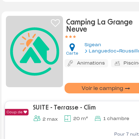
Camping La Grange
Neuve
Sigean
Languedoc-Roussill
Carte
Animations
Piscin
Voir le camping
SUITE - Terrasse - Clim
Coup de
20 m²
1 chambre
2 max
Pour 7 nui