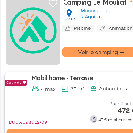
Camping Le Mouliat
Moncrabeau
Aquitaine
Carte
Piscine
Animation
Voir le camping
Mobil home - Terrasse
Coup de
27 m²
2 chambres
4 max
Pour 7 nui
472 
47 €
remboursé
Du 05/09 au 12/09