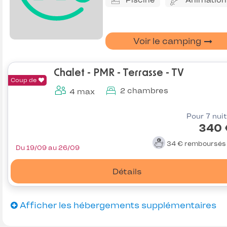
Piscine
Animation
Voir le camping
Chalet - PMR - Terrasse - TV
Coup de
2 chambres
4 max
Pour 7 nui
340 
34 €
remboursé
Du 19/09 au 26/09
Détails
Afficher les hébergements supplémentaires