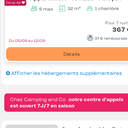
Coup de
32 m²
1 chambre
5 max
Pour 7 nui
367 
37 €
remboursé
Du 05/09 au 12/09
Détails
Afficher les hébergements supplémentaires
Chez Camping and Co
notre centre d'appels
est ouvert 7J/7 en saison