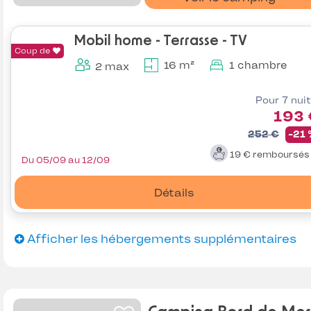
Mobil home - Terrasse - TV
Coup de
16 m²
1 chambre
2 max
Pour 7 nui
193 
252 €
-21
19 €
remboursé
Du 05/09 au 12/09
Détails
Afficher les hébergements supplémentaires