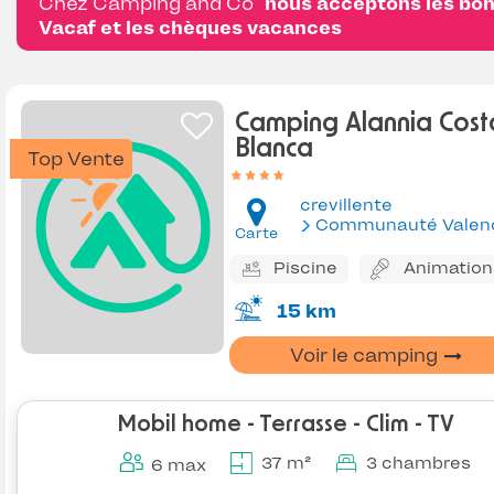
Chez Camping and Co
nous acceptons les bo
Vacaf et les chèques vacances
Camping Alannia Cost
Blanca
Top Vente
crevillente
Communauté Valencien
Carte
Piscine
Animation
15 km
Voir le camping
Mobil home - Terrasse - Clim - TV
37 m²
3 chambres
6 max