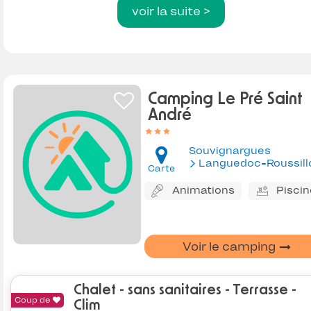
voir la suite >
Camping Le Pré Saint
André
Souvignargues
Languedoc-Roussill
Carte
Animations
Piscin
Voir le camping
Chalet - sans sanitaires - Terrasse -
Coup de
Clim