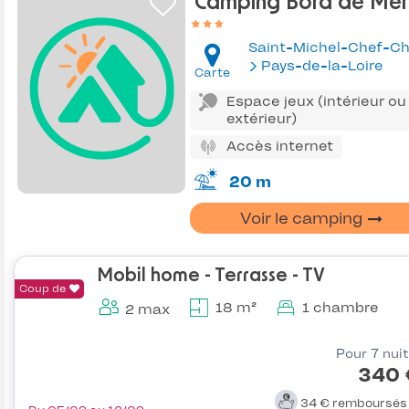
Camping Bord de Mer
Saint-Michel-Chef-Ch
Pays-de-la-Loire
Carte
Espace jeux (intérieur ou
extérieur)
Accès internet
20 m
Voir le camping
Mobil home - Terrasse - TV
Coup de
18 m²
1 chambre
2 max
Pour 7 nui
340 
34 €
remboursé