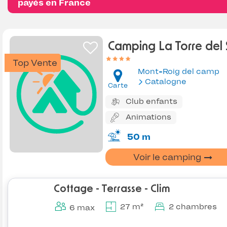
payés en France
Camping La Torre del 
Top Vente
Mont-Roig del camp
Catalogne
Carte
Club enfants
Animations
50 m
Voir le camping
Cottage - Terrasse - Clim
27 m²
2 chambres
6 max