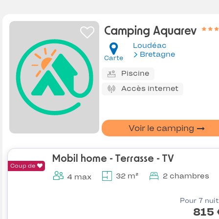
Camping Aquarev
Loudéac
Bretagne
Carte
Piscine
Accès internet
Voir le camping
Mobil home - Terrasse - TV
Coup de
32 m²
2 chambres
4 max
Pour 7 nui
815 