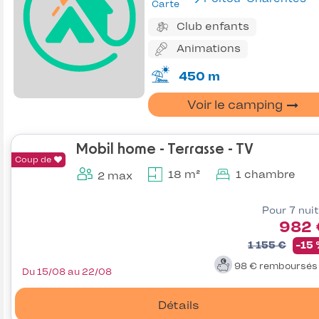
Carte
Club enfants
Animations
450 m
Voir le camping
Mobil home - Terrasse - TV
Coup de
18 m²
1 chambre
2 max
Pour 7 nui
982 
1 155 €
-15
98 €
remboursé
Du 15/08 au 22/08
Détails