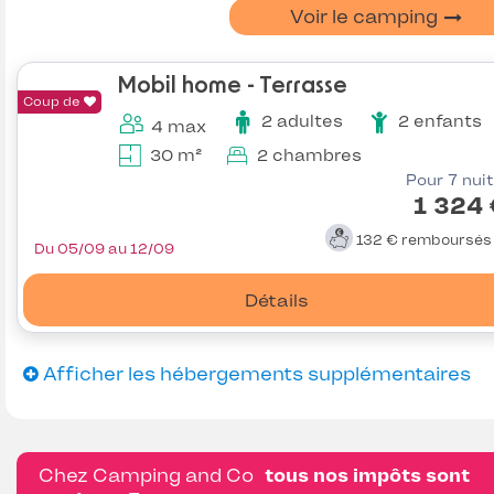
Voir le camping
Mobil home - Terrasse
Coup de
2 adultes
2 enfants
4 max
30 m²
2 chambres
Pour 7 nui
1 324
132 €
remboursé
Du 05/09 au 12/09
Détails
Afficher les hébergements supplémentaires
Chez Camping and Co
tous nos impôts sont