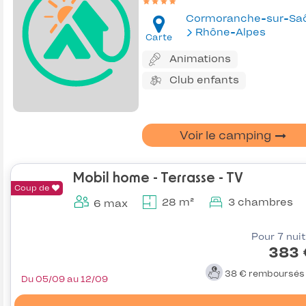
Cormoranche-sur-Sa
Rhône-Alpes
Carte
Animations
Club enfants
Voir le camping
Mobil home - Terrasse - TV
Coup de
28 m²
3 chambres
6 max
Pour 7 nui
383 
38 €
remboursé
Du 05/09 au 12/09