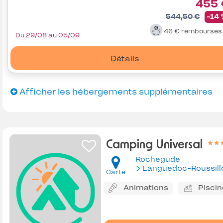
455 
544,50 €
-14
46 €
remboursé
Du 29/08 au 05/09
Détails
Afficher les hébergements supplémentaires
Camping Universal
Rochegude
Languedoc-Roussill
Carte
Animations
Piscin