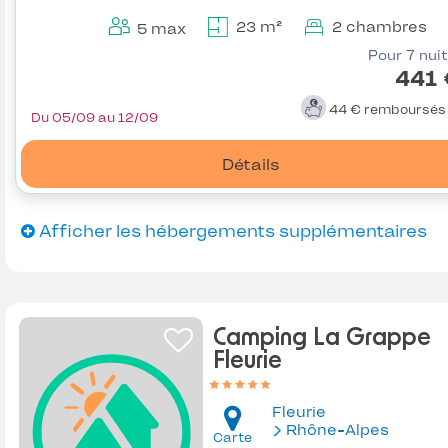
23 m²
2 chambres
5 max
Pour 7 nui
441 
44 €
remboursé
Du 05/09 au 12/09
Détails
Afficher les hébergements supplémentaires
Camping La Grappe
Fleurie
Fleurie
Rhône-Alpes
Carte