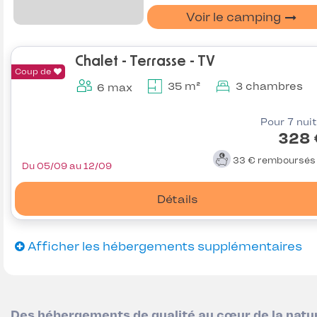
Voir le camping
Chalet - Terrasse - TV
Coup de
35 m²
3 chambres
6 max
Pour 7 nui
328 
33 €
remboursé
Du 05/09 au 12/09
Détails
Afficher les hébergements supplémentaires
Des hébergements de qualité au cœur de la natu