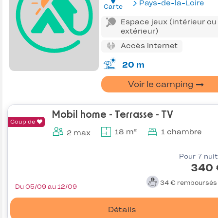
Pays-de-la-Loire
Carte
Espace jeux (intérieur ou
extérieur)
Accès internet
20 m
Voir le camping
Mobil home - Terrasse - TV
Coup de
18 m²
1 chambre
2 max
Pour 7 nui
340 
34 €
remboursé
Du 05/09 au 12/09
Détails