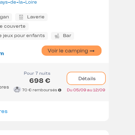
ays-de-la-Loire
ggan
Laverie
ne couverte
e jeux pour enfants
Bar
Voir le camping
m
Pour 7 nuits
Détails
698 €
bres
70 €
remboursés
Du 05/09 au 12/09
res