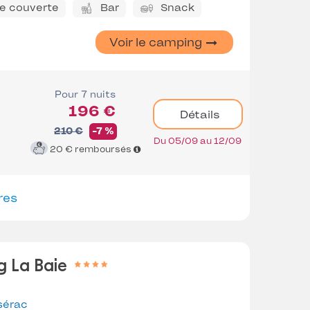
ne couverte
Bar
Snack
Voir le camping
Pour 7 nuits
196 €
Détails
210 €
-7 %
Du 05/09 au 12/09
20 €
remboursés
res
g La Baie
sérac