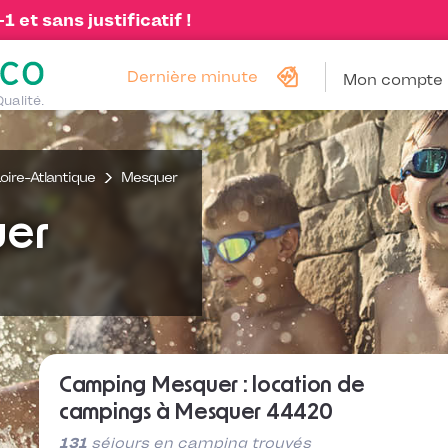
 et sans justificatif !
Dernière minute
Mon compte
Qualité.
oire-Atlantique
Mesquer
er
Camping Mesquer : location de
campings à Mesquer 44420
131
séjours en camping trouvés