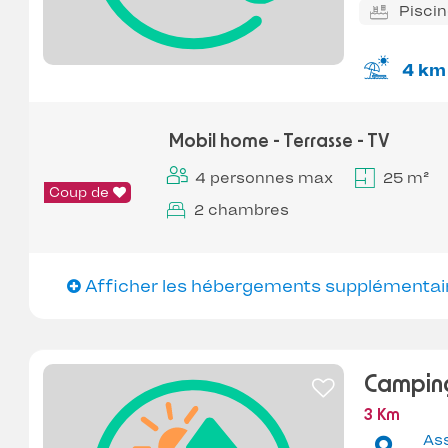
Pisci
4 km
Mobil home - Terrasse - TV
4 personnes max
25 m²
Coup de
2 chambres
Afficher les hébergements supplémentai
Campin
3 Km
As