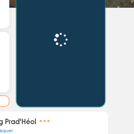
g Prad'Héol
squer