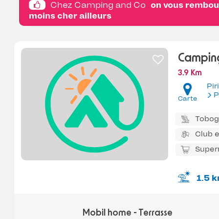
Chez Camping and Co
on vous rembour
moins cher ailleurs
Campin
3.9 Km
Pir
P
Carte
Tobo
Club 
Super
1.5 
Mobil home - Terrasse