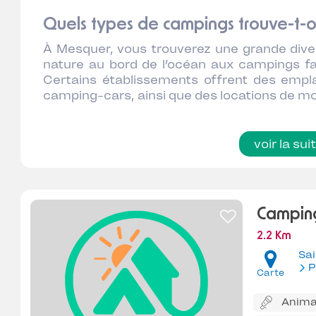
Quels types de campings trouve-t-
À Mesquer, vous trouverez une grande dive
nature au bord de l’océan aux campings fam
Certains établissements offrent des emp
camping-cars, ainsi que des locations de m
voir la sui
Camping
2.2 Km
Sai
P
Carte
Anima