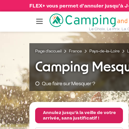
FLEX+ vous permet d'annuler jusqu'à J-1
Le Choix. Le Prix. La 
Page d'accueil
France
Pays-de-la-Loire
L
Camping Mesqu
Que faire sur Mesquer ?
Annulez jusqu'à la veille de votre
arrivée, sans justificatif !