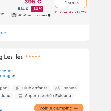
395 €
Détails
581 €
-30 %
Du 05/09 au 12/09
es
40 €
remboursés
res
 Les Iles
nestin
retagne
ggan
Club enfants
Piscine
tions
Supermarché / Épicerie
Voir le camping
m