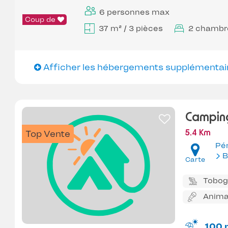
6 personnes max
Coup de
37 m² / 3 pièces
2 chambr
Afficher les hébergements supplémentai
Camping
Top Vente
5.4 Km
Pé
B
Carte
Tobo
Anima
100 