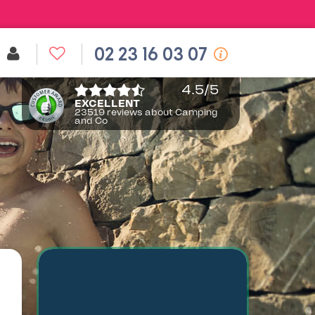
02 23 16 03 07
4.5
/5
EXCELLENT
23519 reviews about Camping
and Co