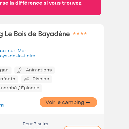
se la différence si vous trouvez
g Le Bois de Bayadène
iac-sur-Mer
ays-de-la-Loire
ggan
Animations
enfants
Piscine
marché / Épicerie
Voir le camping
km
Pour 7 nuits