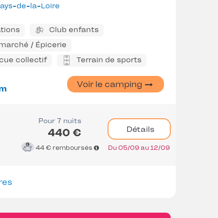
ays-de-la-Loire
tions
Club enfants
marché / Épicerie
ue collectif
Terrain de sports
Voir le camping
 m
Pour 7 nuits
Détails
440 €
44 €
remboursés
Du 05/09 au 12/09
res