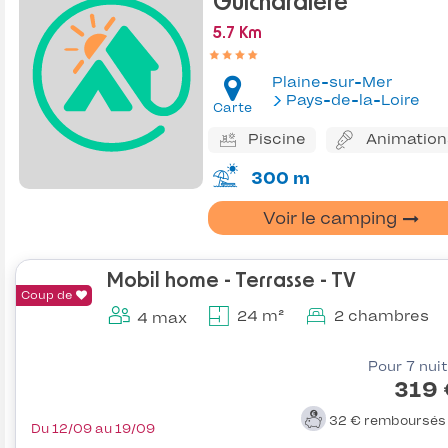
Guichardiere
5.7 Km
Plaine-sur-Mer
Pays-de-la-Loire
Carte
Piscine
Animation
300 m
Voir le camping
Mobil home - Terrasse - TV
Coup de
24 m²
2 chambres
4 max
Pour 7 nui
319 
32 €
remboursé
Du 12/09 au 19/09