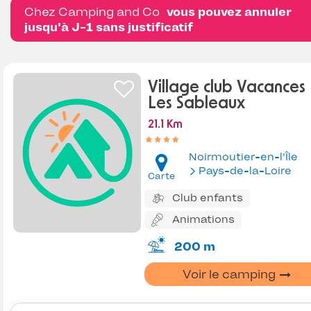
Chez Camping and Co
vous pouvez annuler
jusqu'à J-1 sans justificatif
Village club Vacances
Les Sableaux
21.1 Km
Noirmoutier-en-l'Île
Pays-de-la-Loire
Carte
Club enfants
Animations
200 m
Voir le camping