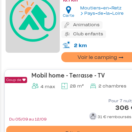
18.1 Km
Moutiers-en-Retz
Pays-de-la-Loire
Carte
Animations
Club enfants
2 km
Voir le camping
Mobil home - Terrasse - TV
Coup de
28 m²
2 chambres
4 max
Pour 7 nui
306 
31 €
remboursé
Du 05/09 au 12/09