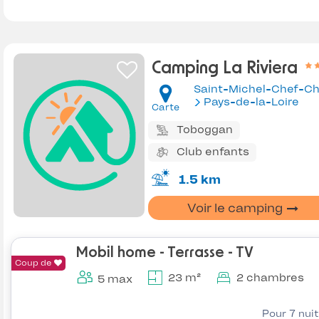
Camping La Riviera
Saint-Michel-Chef-Ch
Pays-de-la-Loire
Carte
Toboggan
Club enfants
1.5 km
Voir le camping
Mobil home - Terrasse - TV
Coup de
23 m²
2 chambres
5 max
Pour 7 nui