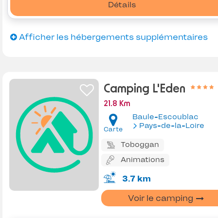
Détails
Afficher les hébergements supplémentaires
Camping L'Eden
21.8 Km
Baule-Escoublac
Pays-de-la-Loire
Carte
Toboggan
Animations
3.7 km
Voir le camping