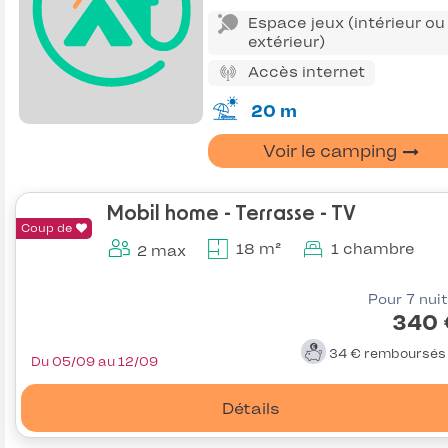
Espace jeux (intérieur ou
extérieur)
Accès internet
20 m
Voir le camping
Mobil home - Terrasse - TV
Coup de
18 m²
1 chambre
2 max
Pour 7 nui
340 
34 €
remboursé
Du 05/09 au 12/09
Détails