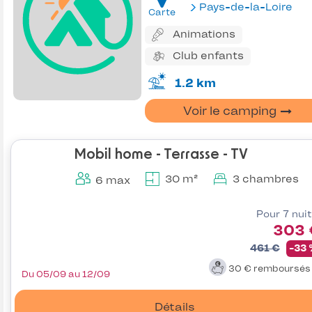
Pays-de-la-Loire
Carte
Animations
Club enfants
1.2 km
Voir le camping
Mobil home - Terrasse - TV
30 m²
3 chambres
6 max
Pour 7 nui
303 
461 €
-33
30 €
remboursé
Du 05/09 au 12/09
Détails