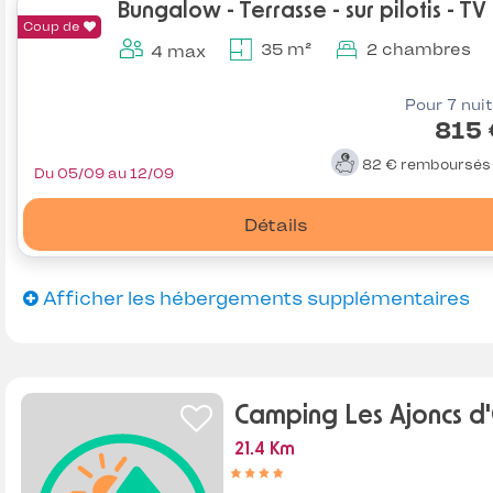
Bungalow - Terrasse - sur pilotis - TV
Coup de
35 m²
2 chambres
4 max
Pour 7 nui
815 
82 €
remboursé
Du 05/09 au 12/09
Détails
Afficher les hébergements supplémentaires
Camping Les Ajoncs d
21.4 Km