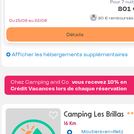
Pour 7 nui
801 
80 €
remboursé
Du 15/08 au 22/08
Détails
Afficher les hébergements supplémentaires
Chez Camping and Co
vous recevez 10% en
Crédit Vacances lors de chaque réservation
Camping Les Brillas
16 Km
Moutiers-en-Retz