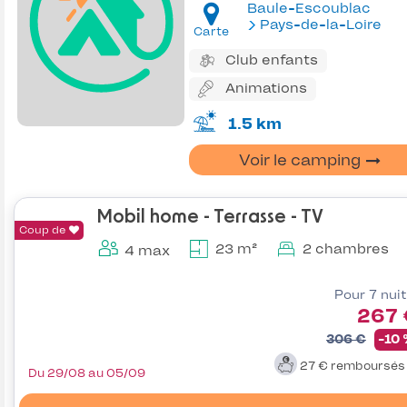
Baule-Escoublac
Pays-de-la-Loire
Carte
Club enfants
Animations
1.5 km
Voir le camping
Mobil home - Terrasse - TV
Coup de
23 m²
2 chambres
4 max
Pour 7 nui
267 
306 €
-10
27 €
remboursé
Du 29/08 au 05/09