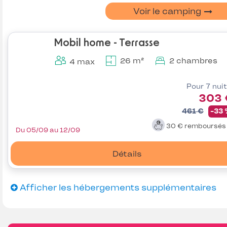
Voir le camping
Mobil home - Terrasse
26 m²
2 chambres
4 max
Pour 7 nui
303 
461 €
-33
30 €
remboursé
Du 05/09 au 12/09
Détails
Afficher les hébergements supplémentaires