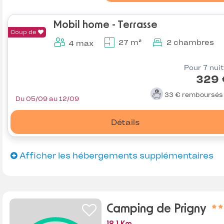
Mobil home - Terrasse
Coup de
27 m²
2 chambres
4 max
Pour 7 nui
329 
33 €
remboursé
Du 05/09 au 12/09
Détails
Afficher les hébergements supplémentaires
Camping de Prigny