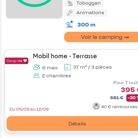
Toboggan
Animations
300 m
Voir le camping
Mobil home - Terrasse
Coup de
37 m² / 3 pièces
6 max
2 chambres
Pour 7 nui
395 
581 €
-30
40 €
remboursé
Du 05/09 au 12/09
Détails