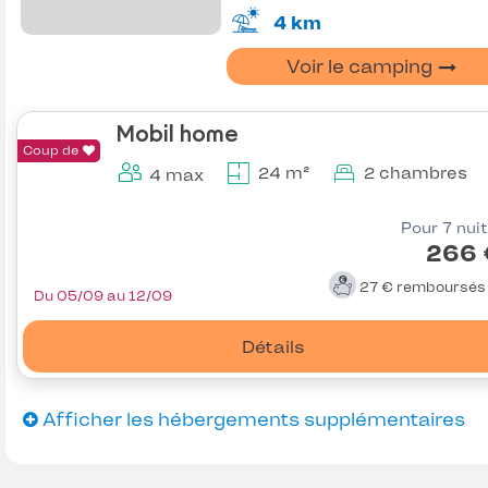
4 km
Voir le camping
Mobil home
Coup de
24 m²
2 chambres
4 max
Pour 7 nui
266 
27 €
remboursé
Du 05/09 au 12/09
Détails
Afficher les hébergements supplémentaires