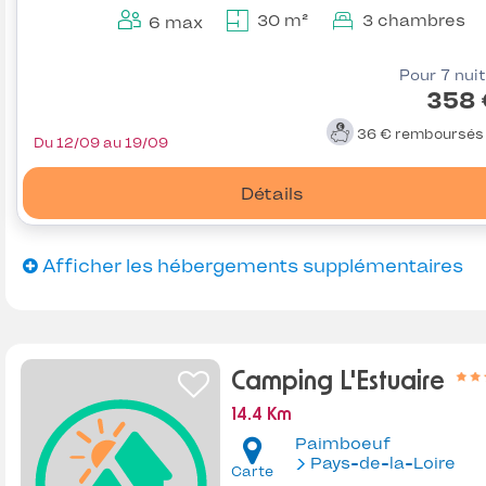
30 m²
3 chambres
6 max
Pour 7 nui
358 
36 €
remboursé
Du 12/09 au 19/09
Détails
Afficher les hébergements supplémentaires
Camping L'Estuaire
14.4 Km
Paimboeuf
Pays-de-la-Loire
Carte