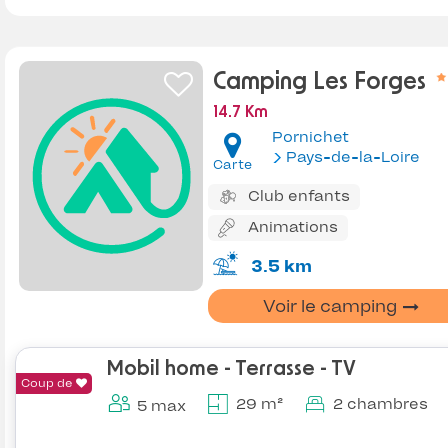
Camping Les Forges
14.7 Km
Pornichet
Pays-de-la-Loire
Carte
Club enfants
Animations
3.5 km
Voir le camping
Mobil home - Terrasse - TV
Coup de
29 m²
2 chambres
5 max