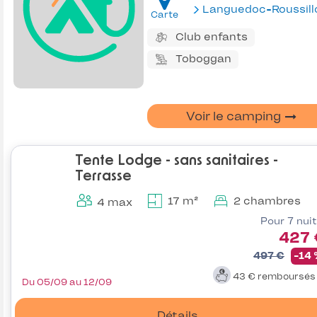
Languedoc-Roussill
Carte
Club enfants
Toboggan
Voir le camping
Tente Lodge - sans sanitaires -
Terrasse
17 m²
2 chambres
4 max
Pour 7 nui
427 
497 €
-14
43 €
remboursé
Du 05/09 au 12/09
Détails