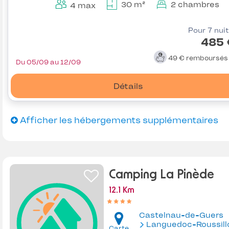
30 m²
2 chambres
4 max
Pour 7 nui
485 
49 €
remboursé
Du 05/09 au 12/09
Détails
Afficher les hébergements supplémentaires
Camping La Pinède
12.1 Km
Castelnau-de-Guers
Languedoc-Roussill
Carte