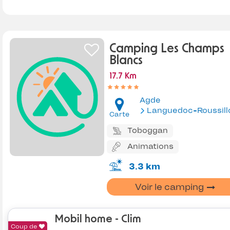
Camping Les Champs
Blancs
17.7 Km
Agde
Languedoc-Roussill
Carte
Toboggan
Animations
3.3 km
Voir le camping
Mobil home - Clim
Coup de