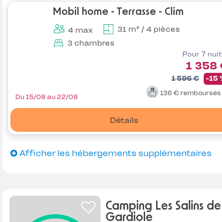
Mobil home - Terrasse - Clim
31 m² / 4 pièces
4 max
3 chambres
Pour 7 nui
1 358
1 596 €
-15
136 €
remboursé
Du 15/08 au 22/08
Détails
Afficher les hébergements supplémentaires
Camping Les Salins de
Gardiole