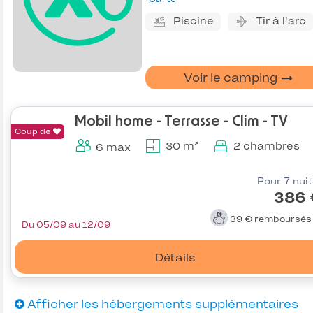
Piscine
Tir à l'arc
Voir le camping
Mobil home - Terrasse - Clim - TV
Coup de
30 m²
2 chambres
6 max
Pour 7 nui
386 
39 €
remboursé
Du 05/09 au 12/09
Détails
Afficher les hébergements supplémentaires