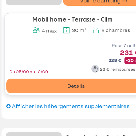
Voir le camping
Mobil home - Terrasse - Clim
30 m²
2 chambres
4 max
Pour 7 nui
231 
329 €
-30
23 €
remboursé
Du 05/09 au 12/09
Détails
Afficher les hébergements supplémentaires