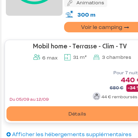
Animations
300 m
Voir le camping
Mobil home - Terrasse - Clim - TV
31 m²
3 chambres
6 max
Pour 7 nui
440 
680 €
-34
44 €
remboursé
Du 05/09 au 12/09
Détails
Afficher les hébergements supplémentaires