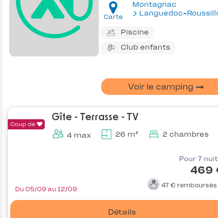
Montagnac
Languedoc-Roussill
Carte
Piscine
Club enfants
Voir le camping
Gîte - Terrasse - TV
Coup de
26 m²
2 chambres
4 max
Pour 7 nui
469 
47 €
remboursé
Du 05/09 au 12/09
Détails