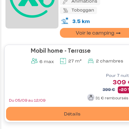
Animations
Toboggan
3.5 km
Voir le camping
Mobil home - Terrasse
27 m²
2 chambres
6 max
Pour 7 nui
309 
399 €
-20
31 €
remboursé
Du 05/09 au 12/09
Détails