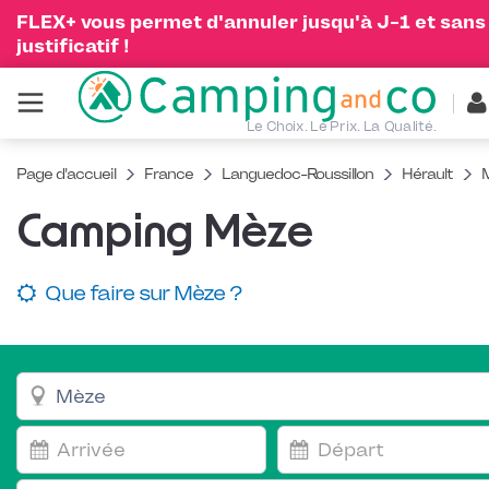
FLEX+ vous permet d'annuler jusqu'à J-1 et sans
justificatif !
Le Choix. Le Prix. La Qualité.
Page d'accueil
France
Languedoc-Roussillon
Hérault
Camping Mèze
Que faire sur Mèze ?