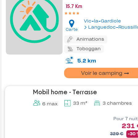
15.7 Km
Vic-la-Gardiole
Languedoc-Roussill
Carte
Animations
Toboggan
5.2 km
Voir le camping
Mobil home - Terrasse
33 m²
3 chambres
6 max
Pour 7 nui
231 
329 €
-30