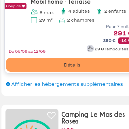
Mobil home - Terrasse
Coup de
4 adultes
2 enfants
6 max
29 m²
2 chambres
Pour 7 nui
291 
350 €
-14
29 €
remboursé
Du 05/09 au 12/09
Détails
Afficher les hébergements supplémentaires
Camping Le Mas des
Roses