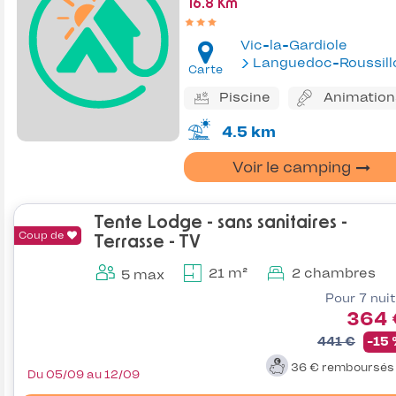
16.8 Km
Vic-la-Gardiole
Languedoc-Roussill
Carte
Piscine
Animation
4.5 km
Voir le camping
Tente Lodge - sans sanitaires -
Coup de
Terrasse - TV
21 m²
2 chambres
5 max
Pour 7 nui
364 
441 €
-15
36 €
remboursé
Du 05/09 au 12/09