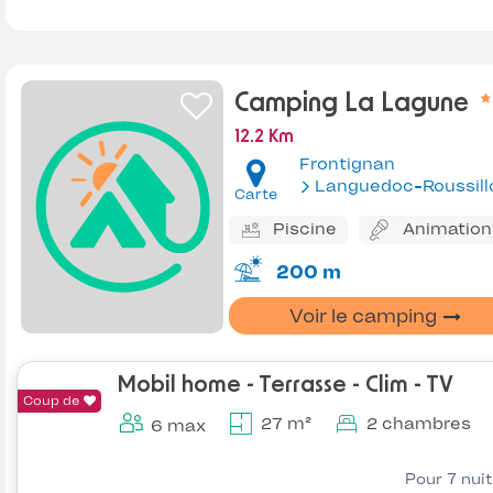
Camping La Lagune
12.2 Km
Frontignan
Languedoc-Roussill
Carte
Piscine
Animation
200 m
Voir le camping
Mobil home - Terrasse - Clim - TV
Coup de
27 m²
2 chambres
6 max
Pour 7 nui