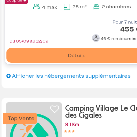
Coup de
25 m²
2 chambres
4 max
Pour 7 nui
455 
46 €
remboursé
Du 05/09 au 12/09
Détails
Afficher les hébergements supplémentaires
Camping Village Le Cl
des Cigales
Top Vente
8.1 Km